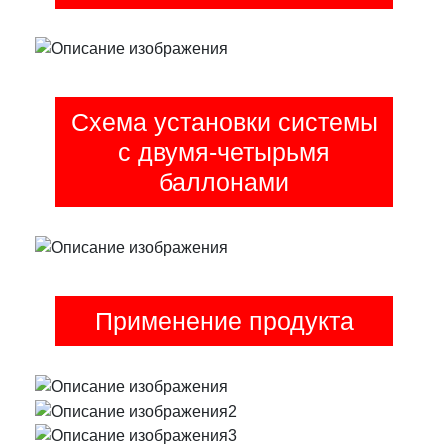
Схема установки системы
с двумя-четырьмя
баллонами
Применение продукта