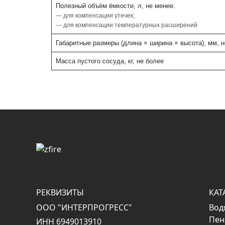
Полезный объём ёмкости, л, не менее:
— для компенсации утечек;
— для компенсации температурных расширений
Габаритные размеры (длина × ширина × высота), мм, н
Масса пустого сосуда, кг, не более
РЕКВИЗИТЫ
КАТ
ООО "ИНТЕРПРОГРЕСС"
Вод
Пен
ИНН 6949013910