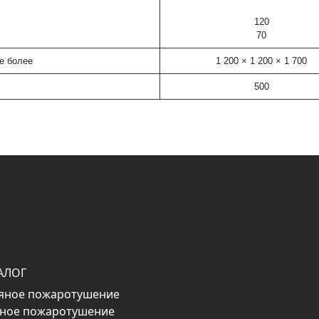
120
70
е более
1 200 × 1 200 × 1 700
500
АЛОГ
яное пожаротушение
ное пожаротушение