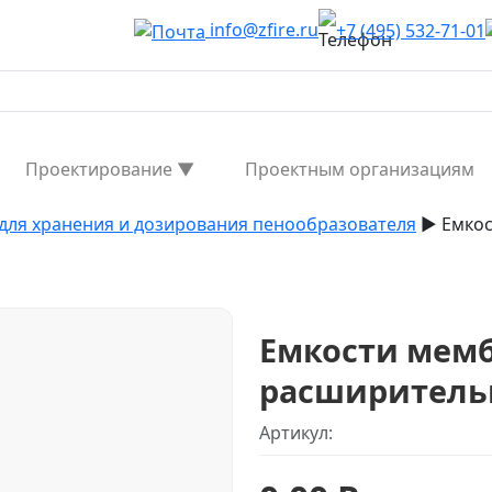
info@zfire.ru
+7 (495) 532-71-01
Проектирование ▼
Проектным организациям
для хранения и дозирования пенообразователя
▶︎
Емкос
Емкости мем
расширитель
Артикул: